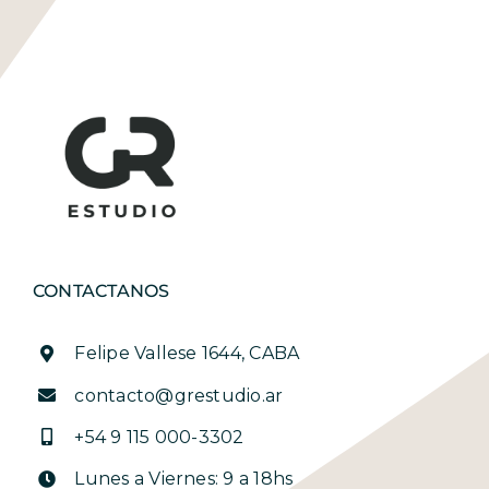
poder habitarlo y llenarlo de
amor y buena energía…
gracias por cumplir en tiempo
y forma con nosotros!!
Abrazos a todo el equipo
PROYECTO CRAIG
@noe.priotti
CONTACTANOS
Felipe Vallese 1644, CABA
contacto@grestudio.ar
+54 9 115 000-3302
Lunes a Viernes: 9 a 18hs