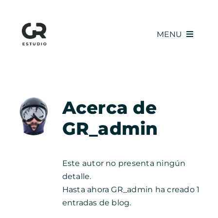
Saltar
al
contenido
MENU
NOSOTROS
Acerca de
SERVICIOS
GR_admin
PROYECTOS
Este autor no presenta ningún
CLIENTES
detalle.
Hasta ahora GR_admin ha creado 1
entradas de blog.
CONTACTO