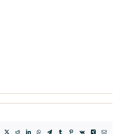
Facebook
X
Reddit
LinkedIn
WhatsApp
Telegram
Tumblr
Pinterest
Vk
Xing
Correo