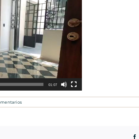
01:07
omentarios